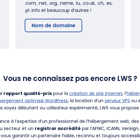
.com, .net, .org, .name, .lu, .co.uk, .ch, .es,
.pl .info et beaucoup d’autres !
Nom de domaine
Vous ne connaissez pas encore LWS ?
r rapport qualité-prix
pour la
création de site internet
, l’
hébe
bergement optimisé WordPress
, la location d’un
serveur VPS
ou e
us soyez débutant ou utilisateur expérimenté, LWS vous propose 
fiance à l’expertise d’un professionnel de l’hébergement web, d
du secteur et un
registrar accrédité
par l’AFNIC, ICANN, Verisign
 vous garantit un partenaire fiable, reconnu et toujours accessib