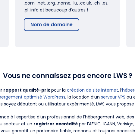
.com, .net, .org, .name, .lu, .co.uk, .ch, .es,
.pl .info et beaucoup d’autres !
Nom de domaine
Vous ne connaissez pas encore LWS ?
r rapport qualité-prix
pour la
création de site internet
, l’
hébe
bergement optimisé WordPress
, la location d’un
serveur VPS
ou e
us soyez débutant ou utilisateur expérimenté, LWS vous propose 
fiance à l’expertise d’un professionnel de l’hébergement web, d
du secteur et un
registrar accrédité
par l’AFNIC, ICANN, Verisign
 vous garantit un partenaire fiable, reconnu et toujours accessib