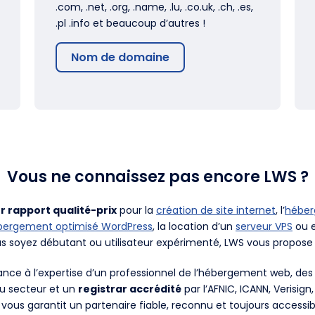
.com, .net, .org, .name, .lu, .co.uk, .ch, .es,
.pl .info et beaucoup d’autres !
Nom de domaine
Vous ne connaissez pas encore LWS ?
r rapport qualité-prix
pour la
création de site internet
, l’
hébe
bergement optimisé WordPress
, la location d’un
serveur VPS
ou e
us soyez débutant ou utilisateur expérimenté, LWS vous propose 
fiance à l’expertise d’un professionnel de l’hébergement web, d
du secteur et un
registrar accrédité
par l’AFNIC, ICANN, Verisign
 vous garantit un partenaire fiable, reconnu et toujours accessib