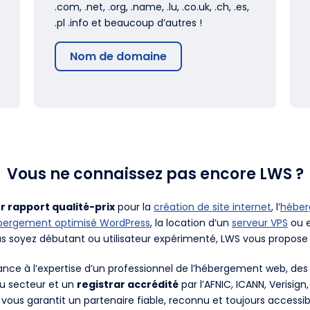
.com, .net, .org, .name, .lu, .co.uk, .ch, .es,
.pl .info et beaucoup d’autres !
Nom de domaine
Vous ne connaissez pas encore LWS ?
r rapport qualité-prix
pour la
création de site internet
, l’
hébe
bergement optimisé WordPress
, la location d’un
serveur VPS
ou e
us soyez débutant ou utilisateur expérimenté, LWS vous propose 
fiance à l’expertise d’un professionnel de l’hébergement web, d
du secteur et un
registrar accrédité
par l’AFNIC, ICANN, Verisign
 vous garantit un partenaire fiable, reconnu et toujours accessib