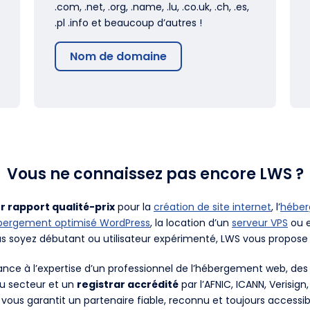
.com, .net, .org, .name, .lu, .co.uk, .ch, .es,
.pl .info et beaucoup d’autres !
Nom de domaine
Vous ne connaissez pas encore LWS ?
r rapport qualité-prix
pour la
création de site internet
, l’
hébe
bergement optimisé WordPress
, la location d’un
serveur VPS
ou e
us soyez débutant ou utilisateur expérimenté, LWS vous propose 
fiance à l’expertise d’un professionnel de l’hébergement web, d
du secteur et un
registrar accrédité
par l’AFNIC, ICANN, Verisign
 vous garantit un partenaire fiable, reconnu et toujours accessib