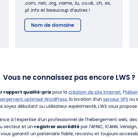
.com, .net, .org, .name, .lu, .co.uk, .ch, .es,
.pl .info et beaucoup d’autres !
Nom de domaine
Vous ne connaissez pas encore LWS ?
r rapport qualité-prix
pour la
création de site internet
, l’
hébe
bergement optimisé WordPress
, la location d’un
serveur VPS
ou e
us soyez débutant ou utilisateur expérimenté, LWS vous propose 
fiance à l’expertise d’un professionnel de l’hébergement web, d
du secteur et un
registrar accrédité
par l’AFNIC, ICANN, Verisign
 vous garantit un partenaire fiable, reconnu et toujours accessib