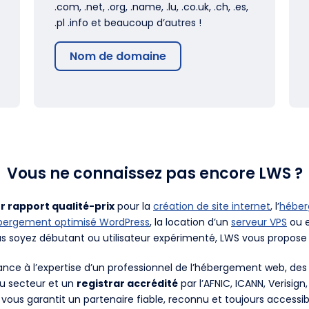
.com, .net, .org, .name, .lu, .co.uk, .ch, .es,
.pl .info et beaucoup d’autres !
Nom de domaine
Vous ne connaissez pas encore LWS ?
r rapport qualité-prix
pour la
création de site internet
, l’
hébe
bergement optimisé WordPress
, la location d’un
serveur VPS
ou e
us soyez débutant ou utilisateur expérimenté, LWS vous propose 
fiance à l’expertise d’un professionnel de l’hébergement web, d
du secteur et un
registrar accrédité
par l’AFNIC, ICANN, Verisign
 vous garantit un partenaire fiable, reconnu et toujours accessib