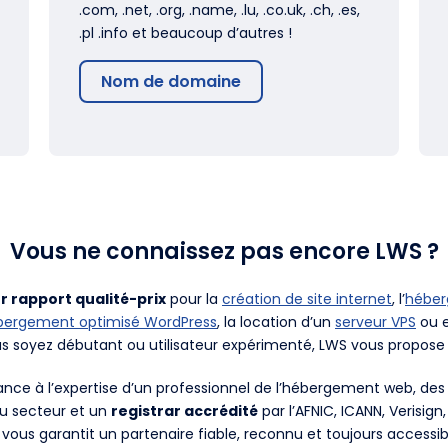
.com, .net, .org, .name, .lu, .co.uk, .ch, .es,
.pl .info et beaucoup d’autres !
Nom de domaine
Vous ne connaissez pas encore LWS ?
r rapport qualité-prix
pour la
création de site internet
, l’
hébe
bergement optimisé WordPress
, la location d’un
serveur VPS
ou e
us soyez débutant ou utilisateur expérimenté, LWS vous propose 
fiance à l’expertise d’un professionnel de l’hébergement web, d
du secteur et un
registrar accrédité
par l’AFNIC, ICANN, Verisign
 vous garantit un partenaire fiable, reconnu et toujours accessib