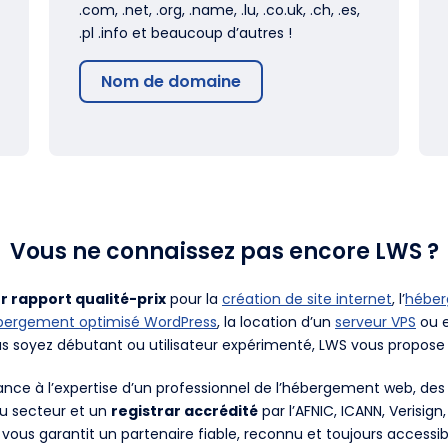
.com, .net, .org, .name, .lu, .co.uk, .ch, .es,
.pl .info et beaucoup d’autres !
Nom de domaine
Vous ne connaissez pas encore LWS ?
r rapport qualité-prix
pour la
création de site internet
, l’
hébe
bergement optimisé WordPress
, la location d’un
serveur VPS
ou e
us soyez débutant ou utilisateur expérimenté, LWS vous propose 
fiance à l’expertise d’un professionnel de l’hébergement web, d
du secteur et un
registrar accrédité
par l’AFNIC, ICANN, Verisign
 vous garantit un partenaire fiable, reconnu et toujours accessib